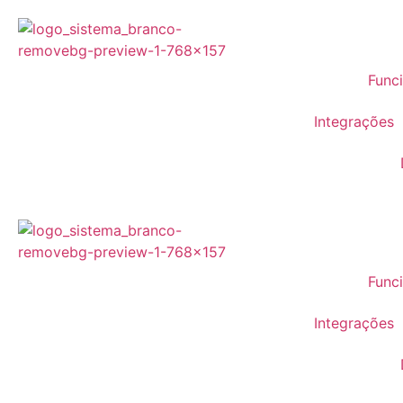
Func
Integrações
Func
Integrações